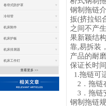
桥式钢制
卷帘式防护罩
钢制拖链
冷却管
扳
(
挤拉铝
之间不产
机床附件
果新颖结
机床护板
靠
,
易拆装
机床排屑器
产品的耐
机床工作灯
保证长时
查看更多 >>
1.
拖链可适
2
．拖链
3
．拖链
钢制拖链