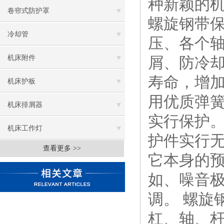
种新颖的
卷帘式防护罩
螺旋钢带
冷却管
压、各个
机床附件
屑、防冷
寿命，增加
机床护板
用优质弹
机床排屑器
实行保护
机床工作灯
护件实行无
查看更多 >>
它本身的
如、噪音极
调。 螺旋
杠、轴、