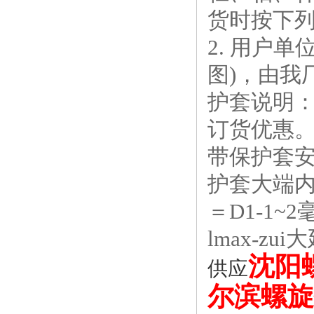
货时按下列
2. 用户单
图)，由我
护套说明：
订货优惠。
带保护套安装
护套大端内径
＝D1-1~2
lmax-zu
沈阳
供应
尔滨螺旋