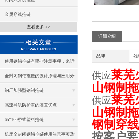
金属穿线拖链
查看更多 >>
详细介绍
品牌
雄
使用钢铝拖链有哪些注意事项，来听
莱芜
供应
听钢铝拖链厂家怎么说！
全封闭钢铝拖链的设计原理与应用分
山钢制拖
析
钢厂加强型钢制拖链
莱芜
供应
高速导轨防护罩的装置优点
山钢制拖
65*100桥式塑料拖链
钢制穿线
按客户要
机床全封闭钢铝拖链使用注意事项及