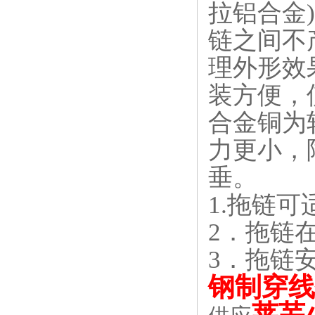
拉铝合金
链之间不
理外形效
装方便，
合金铜为
力更小，
垂。
1.
拖链可适
2
．拖链在
3
．拖链安
钢制穿线
莱芜