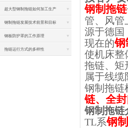
钢制拖链
其选用要点
超大型钢制拖链如何加工生产
管、风管
钢制拖链发展技术前景和目标
源于德国
钢板防护罩的工作原理
钢
现在的
拖链运行方式的多样性
使机床整
拖链、矩
属于线缆
钢制拖链
链、全封
钢制拖链
钢
TL
系