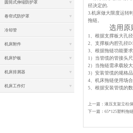
圆筒式伸缩防护罩
径决定的.
3.
机床做大限度运转时
卷帘式防护罩
拖链。
选用原
3钢制拖链
冷却管
1
、根据支撑板大孔径
2
、支撑板内腔孔径D1
机床附件
3
、根据拖链功能要求
1
）当管缆的管接头尺
机床护板
2
）当拖链需承载较大
机床排屑器
3
）安装管缆的规格品
4
、机床拖链使用场合
机床工作灯
5
、根据安装管缆的数
上一篇：
液压支架立柱
下一篇：
65*125塑料