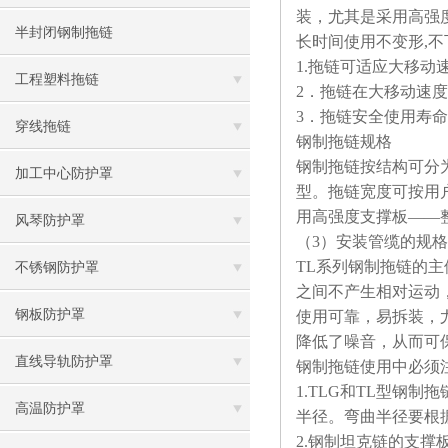
装，尤其是采用高强
半封闭钢制拖链
长时间使用不变形,不
1.
拖链可适应大移动速
工程塑料拖链
2
．拖链在大移动速度
3
．拖链安全使用寿命不
穿线拖链
钢制拖链规格
钢制拖链按结构可分为T
加工中心防护罩
型。拖链宽度可按用户
用高强度支撑板——
风琴防护罩
（3）安装管缆的规
TL系列
钢制拖链的主
不锈钢防护罩
之间不产生相对运动
钢板防护罩
使用可靠，易拆装，
降低了噪音，从而可
直线导轨防护罩
钢制拖链使用中必须
1.TLG
和TL型钢制拖
高温防护罩
半径。弯曲半径要根据
2.
钢制坦克链的支撑板宽