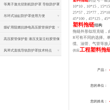
塑料拖链
的型号一般
等离子激光切割机防护罩 导轨防护罩
10*10，10*15，15*1
25*57，25*77，25*1
滑道风琴保护罩
吊环式油缸防护罩使用方便
45*100，45*125，45
塑料拖链
结构
煤矿用阻燃抗静电高压胶管保护套
拖链外形似坦克链，
R可有不同的选择。
高压胶管保护套 液压支架立柱胶管保
缆、油管、气管等放
工程塑料拖
护套
风琴式直线导轨防护罩技术特点
供应
产品：
您的单位：
您的姓名：