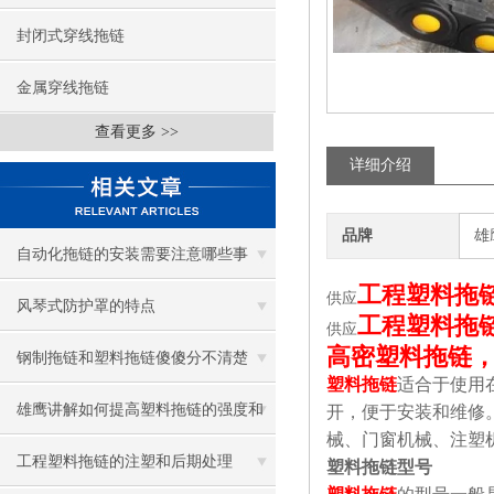
封闭式穿线拖链
金属穿线拖链
查看更多 >>
详细介绍
品牌
雄
自动化拖链的安装需要注意哪些事
工程塑料拖
供应
项？
风琴式防护罩的特点
工程塑料拖
供应
高密塑料拖链
钢制拖链和塑料拖链傻傻分不清楚
塑料拖链
适合于使用
雄鹰讲解如何提高塑料拖链的强度和
开，便于安装和维修
械、门窗机械、注塑
耐磨程度
工程塑料拖链的注塑和后期处理
塑料拖链型号