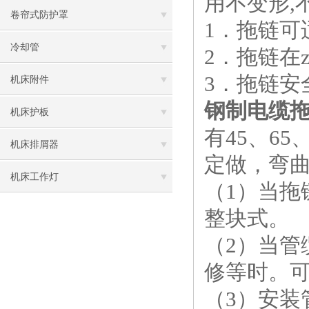
用不变形,
卷帘式防护罩
1．拖链可适
冷却管
2．拖链在
3．拖链安
机床附件
钢制电缆
机床护板
有45、65
机床排屑器
定做，弯曲
机床工作灯
（1）当
整块式。
（2）当
修等时。
（3）安装