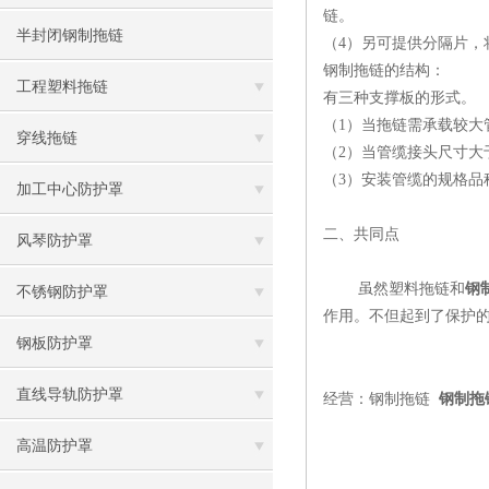
链。
半封闭钢制拖链
（4）另可提供分隔片，
钢制拖链的结构：
工程塑料拖链
有三种支撑板的形式。
（1）当拖链需承载较大
穿线拖链
（2）当管缆接头尺寸大
（3）安装管缆的规格品种
加工中心防护罩
二、共同点
风琴防护罩
虽然塑料拖链和
钢
不锈钢防护罩
作用。不但起到了保护
钢板防护罩
直线导轨防护罩
钢制拖链
钢制拖
经营：
高温防护罩