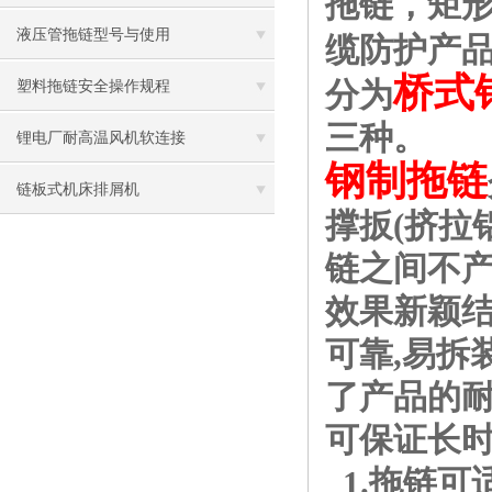
拖链，矩
液压管拖链型号与使用
缆防护产
桥式
分为
塑料拖链安全操作规程
三种。
锂电厂耐高温风机软连接
钢制拖链
链板式机床排屑机
撑扳
(
挤拉
链之间不
效果新颖
可靠
,
易拆
了产品的
可保证长
1.
拖链可适