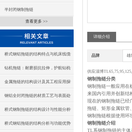
半封闭钢制拖链
查看更多 >>
详细介绍
桥式钢铝拖链的结构特点与机床线缆
品牌
雄
防护应用
钻机拖链：耐磨损抗拉伸，护航钻机
供应淄博TL65,75,95
钢制拖链分类
线缆稳定运行
金属拖链的结构设计及其工程应用探
钢制拖链一般应用在
来国内引用并创新结
讨
钢铝全封闭拖链的材质工艺与表面处
现在的钢制拖链已经
拖链、矩形金属软管
理
桥式钢制拖链的结构设计与性能分析
钢制拖链根据使用环
钢制拖链介绍
桥式钢铝拖链的结构分析与功能优势
TL
系钢制拖链的主体