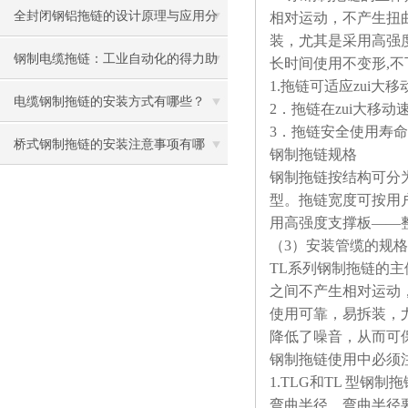
全封闭钢铝拖链的设计原理与应用分
相对运动，不产生扭
装，尤其是采用高强
析
钢制电缆拖链：工业自动化的得力助
长时间使用不变形,不
1.
拖链可适应zui大移
手
电缆钢制拖链的安装方式有哪些？
2
．拖链在zui大移动
3
．拖链安全使用寿命不
桥式钢制拖链的安装注意事项有哪
钢制拖链规格
钢制拖链按结构可分为T
些？
型。拖链宽度可按用户
用高强度支撑板——
（3）安装管缆的规
TL
系列钢制拖链的主
之间不产生相对运动
使用可靠，易拆装，
降低了噪音，从而可
钢制拖链使用中必须
1.TLG
和TL 型钢制
弯曲半径。弯曲半径要