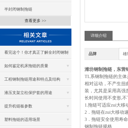
半封闭钢制拖链
查看更多 >>
详细介绍
看完这个！你才真正了解全封闭钢制
品牌
雄
拖链
如何鉴定机床拖链的质量
潍坊钢制拖链，东营
TL
系钢制拖链的主体
工程钢制拖链用途和特点及结构
相对运动，不产生扭
装，尤其是采用高强
液压支架立柱保护套的用途
长时间使用不变形,不
1.
拖链可适应zui大移
提升机链板参数
2
．拖链在zui大移动
3
．拖链安全使用寿命不
塑料拖链的适用场景
钢制拖链规格