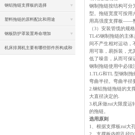
钢铝拖链支撑板的选择
钢制拖链按结构可分为T
型。拖链宽度可按用户
塑料拖链的原料配比和用途
用高强度支撑板——
（3）安装管缆的规
钢板防护罩装置寿命增加
TL45
钢制拖链的主体
间不产生相对运动，
机床排屑机主要有哪些部件所构成和
用可靠，易拆装，尤
低了噪音，从而可保
用途选型
钢制拖链使用中必须
1.TLG
和TL 型钢制
弯曲半径。弯曲半径要
2.
钢铝拖链拖链的支撑板
大直径决定的.
3.
机床做zui大限度
的拖链。
选用原则
1
、根据支撑板zui大
2
、支撑板内腔孔径D1