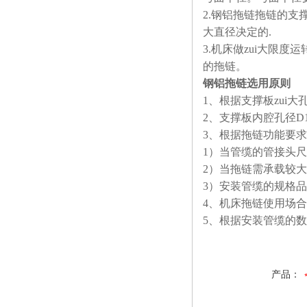
2.
钢铝拖链拖链的支撑板
大直径决定的.
3.
机床做zui大限度
的拖链。
钢铝拖链选用原则
1
、根据支撑板zui大
2
、支撑板内腔孔径D1
3
、根据拖链功能要求
1
）当管缆的管接头尺
2
）当拖链需承载较大
3
）安装管缆的规格品
4
、机床拖链使用场合
5
、根据安装管缆的数
产品：