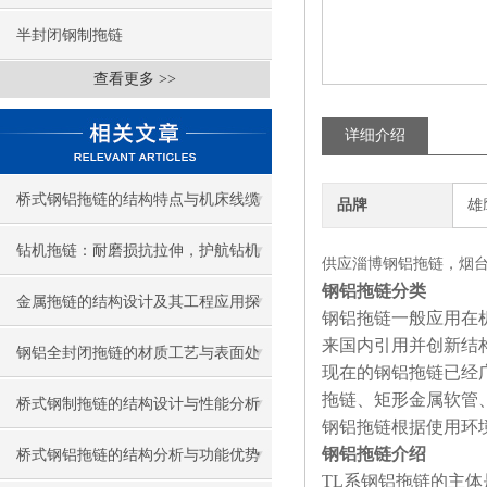
半封闭钢制拖链
查看更多 >>
详细介绍
桥式钢铝拖链的结构特点与机床线缆
品牌
雄
防护应用
钻机拖链：耐磨损抗拉伸，护航钻机
供应淄博钢铝拖链，烟
钢铝拖链分类
线缆稳定运行
金属拖链的结构设计及其工程应用探
钢铝拖链一般应用在
来国内引用并创新结
讨
钢铝全封闭拖链的材质工艺与表面处
现在的钢铝拖链已经
拖链、矩形金属软管
理
桥式钢制拖链的结构设计与性能分析
钢铝拖链根据使用环
钢铝拖链介绍
桥式钢铝拖链的结构分析与功能优势
TL
系钢铝拖链的主体