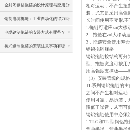
全封闭钢铝拖链的设计原理与应用分
相对运动，不产生扭
装，尤其是采用高强
析
钢制电缆拖链：工业自动化的得力助
长时间使用不变形,不
1.
拖链可适应zui大移
手
电缆钢制拖链的安装方式有哪些？
2
．拖链在zui大移动
3
．拖链安全使用寿命不
桥式钢制拖链的安装注意事项有哪
钢铝拖链规格
钢铝拖链按结构可分为T
些？
型。拖链宽度可按用户
用高强度支撑板——
（3）安装管缆的规
TL
系列钢铝拖链的主
之间不产生相对运动
使用可靠，易拆装，
降低了噪音，从而可
钢铝拖链使用中必须
1.TLG
和TL 型钢铝
弯曲半径。弯曲半径要