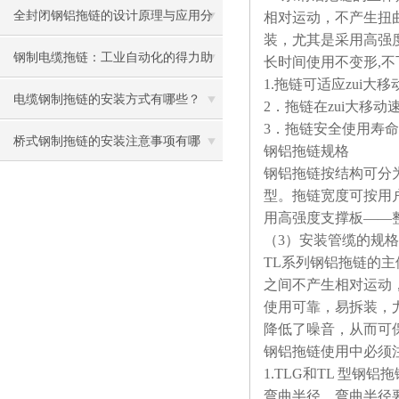
全封闭钢铝拖链的设计原理与应用分
相对运动，不产生扭
装，尤其是采用高强
析
钢制电缆拖链：工业自动化的得力助
长时间使用不变形,不
1.
拖链可适应zui大移
手
电缆钢制拖链的安装方式有哪些？
2
．拖链在zui大移动
3
．拖链安全使用寿命不
桥式钢制拖链的安装注意事项有哪
钢铝拖链规格
钢铝拖链按结构可分为T
些？
型。拖链宽度可按用户
用高强度支撑板——
（3）安装管缆的规
TL
系列钢铝拖链的主
之间不产生相对运动
使用可靠，易拆装，
降低了噪音，从而可
钢铝拖链使用中必须
1.TLG
和TL 型钢铝
弯曲半径。弯曲半径要