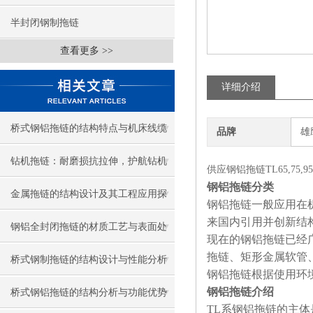
半封闭钢制拖链
查看更多 >>
详细介绍
桥式钢铝拖链的结构特点与机床线缆
品牌
雄
防护应用
钻机拖链：耐磨损抗拉伸，护航钻机
供应钢铝拖链TL65,75,9
钢铝拖链分类
线缆稳定运行
金属拖链的结构设计及其工程应用探
钢铝拖链一般应用在
来国内引用并创新结
讨
钢铝全封闭拖链的材质工艺与表面处
现在的钢铝拖链已经
拖链、矩形金属软管
理
桥式钢制拖链的结构设计与性能分析
钢铝拖链根据使用环
钢铝拖链介绍
桥式钢铝拖链的结构分析与功能优势
TL
系钢铝拖链的主体