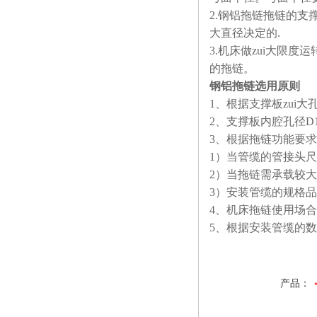
2.
钢铝拖链拖链的支撑板
大直径决定的.
3.
机床做zui大限度
的拖链。
钢铝拖链选用原则
1
、根据支撑板zui大
2
、支撑板内腔孔径D1
3
、根据拖链功能要求
1
）当管缆的管接头尺
2
）当拖链需承载较大
3
）安装管缆的规格品
4
、机床拖链使用场合
5
、根据安装管缆的数
产品：