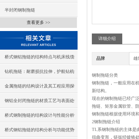
半封闭钢制拖链
查看更多 >>
详细介绍
桥式钢铝拖链的结构特点与机床线缆
品牌
雄
防护应用
钻机拖链：耐磨损抗拉伸，护航钻机
钢制拖链分类
钢制拖链，一般应用在机
线缆稳定运行
金属拖链的结构设计及其工程应用探
新结构。
现在的钢制拖链已经广
讨
钢铝全封闭拖链的材质工艺与表面处
拖链、矩形金属软管、
钢制拖链根据使用环境
理
桥式钢制拖链的结构设计与性能分析
2钢制拖链介绍
TL系钢制拖链的主体是
桥式钢铝拖链的结构分析与功能优势
扭曲变形，链扳经镀铬处