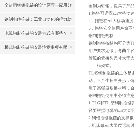
全封闭钢铝拖链的设计原理与应用分
金铜为轴销，提高了产品
1.拖链可适应zui大移动速
析
钢制电缆拖链：工业自动化的得力助
2．拖链在zui大移动速
3．拖链安全使用寿命不小于
手
电缆钢制拖链的安装方式有哪些？
钢制拖链规格
钢制拖链按结构可分为TL型
桥式钢制拖链的安装注意事项有哪
用户要求定做，弯曲半径
管缆的管接头尺寸大于
些？
——框架式。
TL45钢制拖链的主体
动，不产生扭曲变形，
用了高强度耐磨材料，
钢制拖链使用中必须注
1.TLG和TL 型钢制
径要根据电缆的zui大直
2.钢铝拖链拖链的支撑板宽
3.机床做zui大限度运