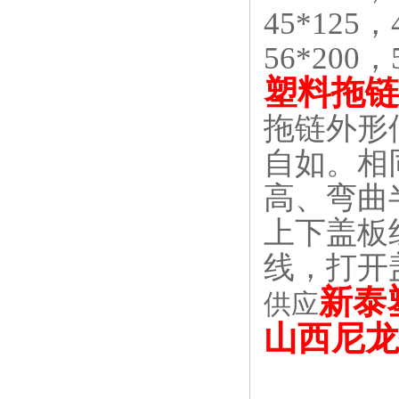
45*125，
56*200
塑料拖链
拖链外形
自如。相
高、弯曲
上下盖板
线，打开
新泰
供应
山西尼龙