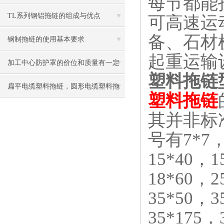
每节都能
TL系列钢铝拖链的组成与优点
可高速运
备、石材
钢制拖链的使用基本要求
起重运输
加工中心防护罩的价位和质量有一定
塑料拖链
的关系
扁平电缆塑料拖链，圆形电缆塑料拖
塑料拖链
链
其并非标
号有7*7，
15*40，1
18*60，2
35*50，3
35*175，