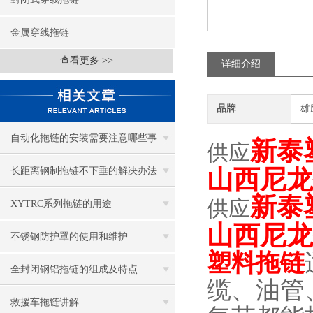
金属穿线拖链
查看更多 >>
详细介绍
品牌
雄
自动化拖链的安装需要注意哪些事
新泰
供应
项？
山西尼龙
长距离钢制拖链不下垂的解决办法
新泰
供应
XYTRC系列拖链的用途
山西尼龙
不锈钢防护罩的使用和维护
塑料拖链
全封闭钢铝拖链的组成及特点
缆、油管
救援车拖链讲解