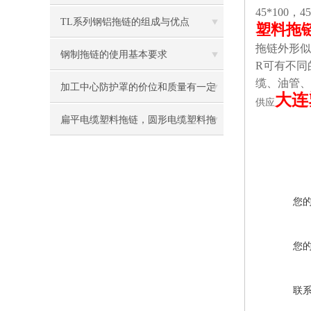
45*100，4
TL系列钢铝拖链的组成与优点
塑料拖
拖链外形似
钢制拖链的使用基本要求
R可有不同
缆、油管、
加工中心防护罩的价位和质量有一定
大连
供应
的关系
扁平电缆塑料拖链，圆形电缆塑料拖
链
您
您
联