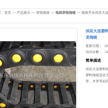
置：
首页
>>
产品展示
>>
穿线拖链
>>
电线穿线拖链
>> 规格齐全供应
供应大连塑
龙拖链
更新日期： 2023
访问次数：
14
简单描述
供应大连塑料
塑料拖链适合
管、水管等起