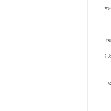
常
详
补