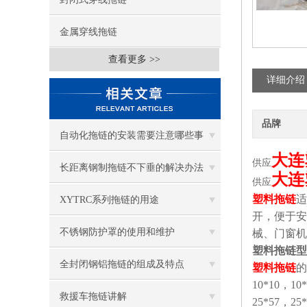
金属穿线拖链
查看更多 >>
详细介绍
品牌
自动化拖链的安装需要注意哪些事
大连
供应
项？
长距离钢制拖链不下垂的解决办法
大连
供应
塑料拖链
适
XYTRC系列拖链的用途
开，便于安
不锈钢防护罩的使用和维护
械、门窗机
塑料拖链型
全封闭钢铝拖链的组成及特点
塑料拖链
的
10*10，10
救援车拖链讲解
25*57，25