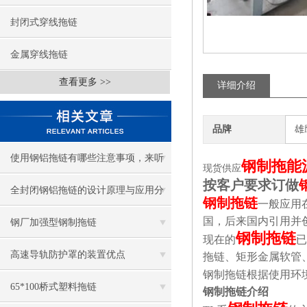
封闭式穿线拖链
金属穿线拖链
查看更多 >>
详细介绍
品牌
雄
使用钢铝拖链有哪些注意事项，来听
钢制拖能
现货供应
按客户要求订做
听钢铝拖链厂家怎么说！
全封闭钢铝拖链的设计原理与应用分
钢制拖链
一般应用
国，后来国内引用并
析
钢厂加强型钢制拖链
钢制拖链
现在的
已
高速导轨防护罩的装置优点
拖链、矩形金属软管
钢制拖链根据使用环
65*100桥式塑料拖链
钢制拖链介绍