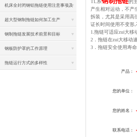
钢制拖链
TL
系
的
机床全封闭钢铝拖链使用注意事项及
产生相对运动，不产
拆装，尤其是采用高
其选用要点
超大型钢制拖链如何加工生产
证长时间使用不变形,
1.
拖链可适应zui大移
钢制拖链发展技术前景和目标
2
．拖链在zui大移动
3
．拖链安全使用寿命不
钢板防护罩的工作原理
拖链运行方式的多样性
产品：
您的单位：
您的姓名：
联系电话：