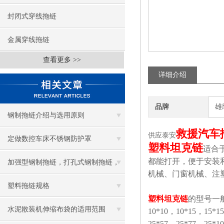
封闭式穿线拖链
金属穿线拖链
查看更多 >>
详细介绍
品牌
雄
钢制拖链介绍与选用原则
救援汽车
供应泰安
定做数控车床不锈钢防护罩
塑料坦克链
适合
都能打开，便于安装
加强型钢制拖链，打孔式钢制拖链，
机械、门窗机械、注
桥式钢制拖链
塑料拖链规格
塑料坦克链
的型号一
水泥散装机伸缩布袋的适用范围
10*10，10*15，15*1
25*57，25*77，25*1