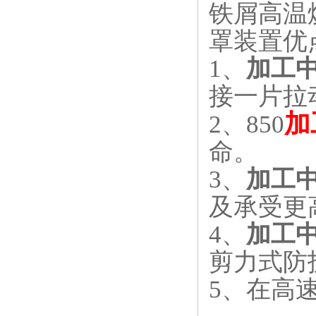
铁屑高温
罩装置优
1
、
加工
接一片拉
加
2
、850
命。
3
、
加工
及承受更
4
、
加工
剪力式防
5
、在高