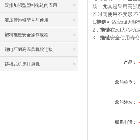
双排加强型塑料拖链的应用
装，尤其是采用高强
长时间使用不变形,不
液压管拖链型号与使用
1.
拖链
可适应zui大移
2
．
拖链
在zui大移
塑料拖链安全操作规程
3
．
拖链
安全使用寿命不
锂电厂耐高温风机软连接
产品：
链板式机床排屑机
您的单位：
您的姓名：
联系电话：