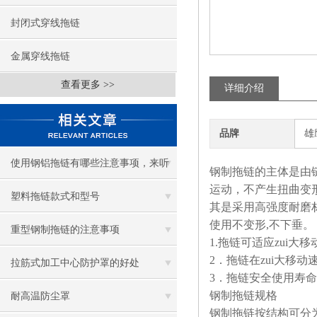
封闭式穿线拖链
金属穿线拖链
查看更多 >>
详细介绍
品牌
雄
使用钢铝拖链有哪些注意事项，来听
钢制拖链的主体是由链
运动，不产生扭曲变
听钢铝拖链厂家怎么说！
塑料拖链款式和型号
其是采用高强度耐磨
使用不变形,不下垂。
重型钢制拖链的注意事项
1.
拖链可适应zui大移
2
．拖链在zui大移动
拉筋式加工中心防护罩的好处
3
．拖链安全使用寿命不
钢制拖链规格
耐高温防尘罩
钢制拖链按结构可分为T