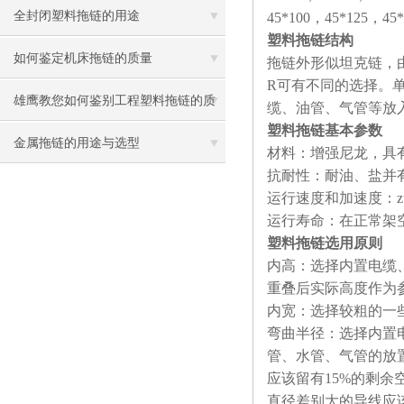
全封闭塑料拖链的用途
45*100，45*125，45
塑料拖链结构
如何鉴定机床拖链的质量
拖链外形似坦克链，
R可有不同的选择。
雄鹰教您如何鉴别工程塑料拖链的质
缆、油管、气管等放
塑料拖链基本参数
量
金属拖链的用途与选型
材料：增强尼龙，具
抗耐性：耐油、盐并
运行速度和加速度：zu
运行寿命：在正常架
塑料拖链选用原则
内高：选择内置电缆、
重叠后实际高度作为
内宽：选择较粗的一
弯曲半径：选择内置电
管、水管、气管的放
应该留有15%的剩
直径差别大的导线应