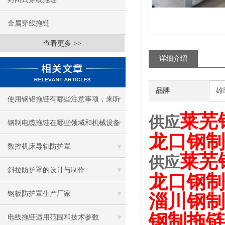
金属穿线拖链
查看更多 >>
详细介绍
品牌
雄
使用钢铝拖链有哪些注意事项，来听
莱芜
供应
听钢铝拖链厂家怎么说！
钢制电缆拖链在哪些领域和机械设备
龙口钢制
中有广泛应用？
数控机床导轨防护罩
莱芜
供应
斜拉防护罩的设计与制作
龙口钢制
钢板防护罩生产厂家
淄川钢制
钢制拖链
电线拖链适用范围和技术参数