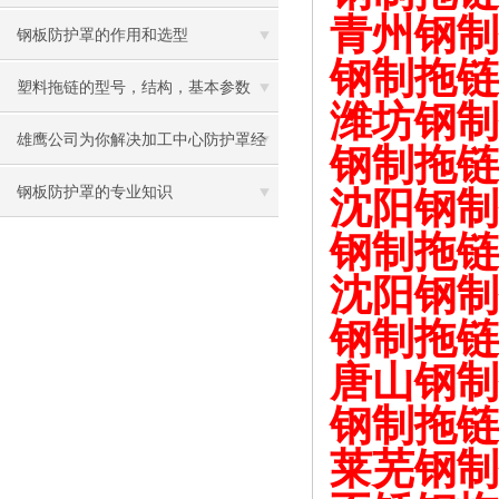
青州钢制
钢板防护罩的作用和选型
钢制拖链
塑料拖链的型号，结构，基本参数
潍坊钢制
雄鹰公司为你解决加工中心防护罩经
钢制拖链
常脱节的问题
钢板防护罩的专业知识
沈阳钢制
钢制拖链
沈阳钢制
钢制拖链
唐山钢制
钢制拖链
莱芜钢制