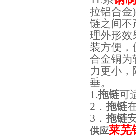
拉铝合金
链之间不
理外形效
装方便，
合金铜为
力更小，
垂。
1.
拖链
可
2
．
拖链
3．
拖链
安
莱芜
供应