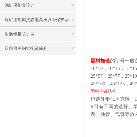
青岛钢制拖链，莱芜钢制拖链
油缸保护套设计
煤矿用阻燃抗静电高压胶管保护套
耐磨钢板防护罩
双向弯曲钢铝拖链简介
塑料拖链
的型号一般
10*10，10*15，15*1
25*57，25*77，25*1
45*100，45*125，45
塑料拖链
结构
拖链外形似坦克链，
R可有不同的选择。
缆、油管、气管等放