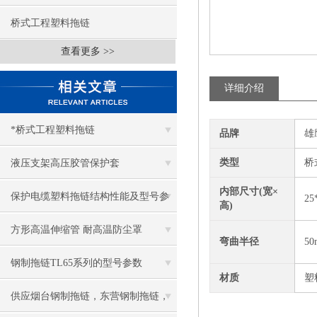
桥式工程塑料拖链
查看更多 >>
详细介绍
*桥式工程塑料拖链
品牌
雄
类型
桥
液压支架高压胶管保护套
内部尺寸(宽×
保护电缆塑料拖链结构性能及型号参
25
高)
数
方形高温伸缩管 耐高温防尘罩
弯曲半径
5
钢制拖链TL65系列的型号参数
材质
塑
供应烟台钢制拖链，东营钢制拖链，