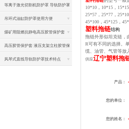
塑料拖链
的型号一般
等离子激光切割机防护罩 导轨防护罩
10*10，10*15，15*1
25*57，25*77，25*1
滑道风琴保护罩
吊环式油缸防护罩使用方便
45*100，45*125，45
塑料拖链
结构
煤矿用阻燃抗静电高压胶管保护套
拖链外形似坦克链，
R可有不同的选择。
高压胶管保护套 液压支架立柱胶管保
缆、油管、气管等放
辽宁塑料拖
护套
风琴式直线导轨防护罩技术特点
供应
产品：
您的单位：
您的姓名：