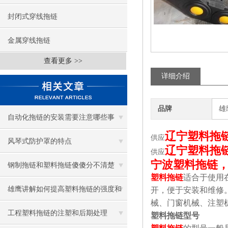
封闭式穿线拖链
金属穿线拖链
查看更多 >>
详细介绍
品牌
雄
自动化拖链的安装需要注意哪些事
辽宁塑料拖
供应
项？
风琴式防护罩的特点
辽宁塑料拖
供应
宁波塑料拖链
钢制拖链和塑料拖链傻傻分不清楚
塑料拖链
适合于使用
雄鹰讲解如何提高塑料拖链的强度和
开，便于安装和维修
械、门窗机械、注塑
耐磨程度
工程塑料拖链的注塑和后期处理
塑料拖链型号