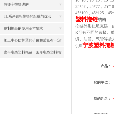
10*10，10*15，15*1
救援车拖链讲解
25*57，25*77，25*1
45*100，45*125，45
TL系列钢铝拖链的组成与优点
塑料拖链
结构
拖链外形似坦克链，
钢制拖链的使用基本要求
R可有不同的选择。
缆、油管、气管等放
加工中心防护罩的价位和质量有一定
宁波塑料拖
供应
的关系
扁平电缆塑料拖链，圆形电缆塑料拖
链
产品：
您的单位：
您的姓名：