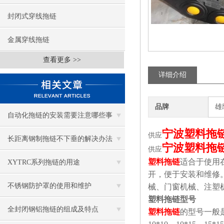
封闭式穿线拖链
金属穿线拖链
查看更多 >>
详细介绍
品牌
雄
自动化拖链的安装需要注意哪些事
宁波塑料拖
供应
项？
长距离钢制拖链不下垂的解决办法
宁波塑料拖
供应
塑料拖链
适合于使用
XYTRC系列拖链的用途
开，便于安装和维修
不锈钢防护罩的使用和维护
械、门窗机械、注塑
塑料拖链型号
全封闭钢铝拖链的组成及特点
塑料拖链
的型号一般