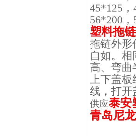
45*125，
56*200
塑料拖链
拖链外形
自如。相
高、弯曲
上下盖板
线，打开
泰安
供应
青岛尼龙