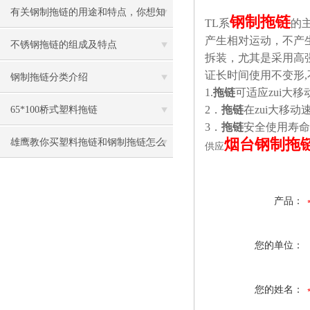
有关钢制拖链的用途和特点，你想知
钢制拖链
TL
系
的
产生相对运动，不产
道的全在这
不锈钢拖链的组成及特点
拆装，尤其是采用高
证长时间使用不变形,
钢制拖链分类介绍
1.
拖链
可适应zui大移
2
．
拖链
在zui大移
65*100桥式塑料拖链
3．
拖链
安全使用寿命不
烟台钢制拖
雄鹰教你买塑料拖链和钢制拖链怎么
供应
能省钱
产品：
您的单位：
您的姓名：