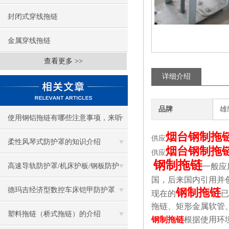
封闭式穿线拖链
金属穿线拖链
查看更多 >>
详细介绍
品牌
雄
使用钢铝拖链有哪些注意事项，来听
烟台钢制拖
供应
听钢铝拖链厂家怎么说！
柔性风琴式防护罩的知识介绍
烟台钢制拖
供应
钢制拖链
高速导轨防护罩/机床护板/钢板防护
一般应
国，后来国内引用并
罩/同步防护罩
德玛吉经济型数控车床铠甲防护罩
钢制拖链
现在的
已
拖链、矩形金属软管
塑料拖链（桥式拖链）的介绍
钢制拖链
根据使用环