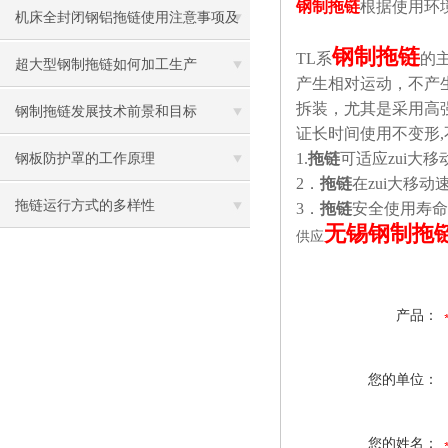
钢制拖链
根据使用环
机床全封闭钢铝拖链使用注意事项及
钢制拖链
TL
系
的
其选用要点
超大型钢制拖链如何加工生产
产生相对运动，不产
拆装，尤其是采用高
钢制拖链发展技术前景和目标
证长时间使用不变形,
1.
拖链
可适应zui大移
钢板防护罩的工作原理
2
．
拖链
在zui大移
拖链运行方式的多样性
3．
拖链
安全使用寿命不
无锡钢制拖
供应
产品：
您的单位：
您的姓名：