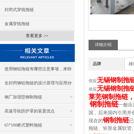
封闭式穿线拖链
金属穿线拖链
查看更多 >>
详细介绍
品牌
雄
使用钢铝拖链有哪些注意事项，来听
无锡钢制拖
供应
听钢铝拖链厂家怎么说！
全封闭钢铝拖链的设计原理与应用分
无锡钢制拖
供应
莱芜钢制拖链
析
钢厂加强型钢制拖链
钢制拖链
一般应
高速导轨防护罩的装置优点
国，后来国内引用并
钢制拖链
现在的
已
65*100桥式塑料拖链
拖链、矩形金属软管