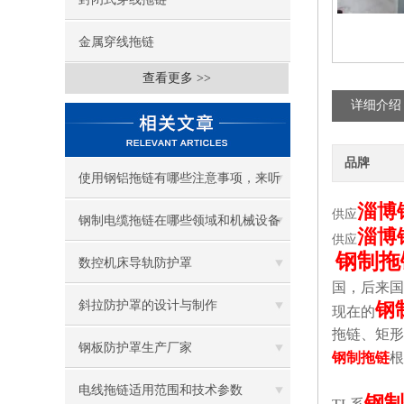
金属穿线拖链
查看更多 >>
详细介绍
品牌
使用钢铝拖链有哪些注意事项，来听
淄博
供应
听钢铝拖链厂家怎么说！
钢制电缆拖链在哪些领域和机械设备
淄博
供应
钢制拖
中有广泛应用？
数控机床导轨防护罩
国，后来国
斜拉防护罩的设计与制作
钢
现在的
拖链、矩形
钢板防护罩生产厂家
钢制拖链
根
电线拖链适用范围和技术参数
钢制