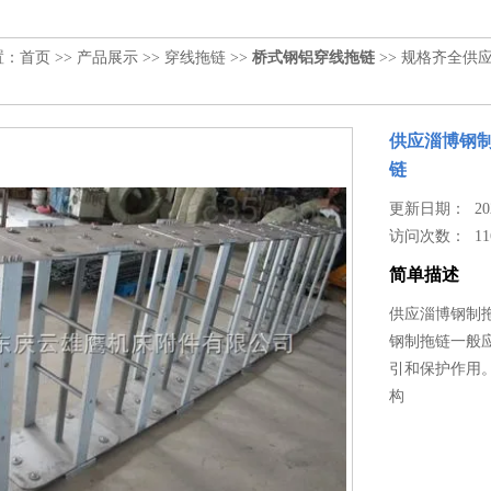
置：
首页
>>
产品展示
>>
穿线拖链
>>
桥式钢铝穿线拖链
>> 规格齐全
供应淄博钢
链
更新日期： 2023
访问次数：
11
简单描述
供应淄博钢制
钢制拖链一般
引和保护作用
构