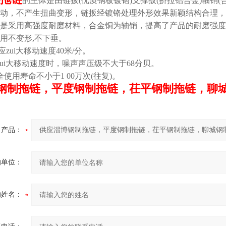
的主体是由链扳(优质钢板镀铬)支撑扳(挤拉铝合金)轴销
动，不产生扭曲变形，链扳经镀铬处理外形效果新颖结构合理，
是采用高强度耐磨材料，合金铜为轴销，提高了产品的耐磨强度
用不变形,不下垂。
应zui大移动速度40米/分。
zui大移动速度时，噪声声压级不大于68分贝。
全使用寿命不小于1 00万次(往复)。
钢制拖链，平度钢制拖链，茌平钢制拖链，聊
产品：
的单位：
的姓名：