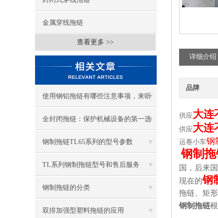
金属穿线拖链
查看更多 >>
详细介绍
品牌
使用钢铝拖链有哪些注意事项，来听
大连
供应
听钢铝拖链厂家怎么说！
全封闭拖链：保护机械设备的第一选
大连
供应
钢
择
钢制拖链TL65系列的型号参数
运卷小车
钢制拖
TL系列钢制拖链型号和售后服务
国，后来国
钢
现在的
钢制拖链的分类
拖链、矩形
钢制拖链
根
双排加强型塑料拖链的应用