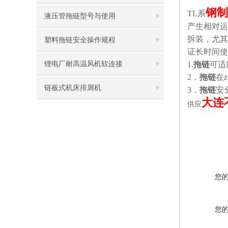
钢制
TL
系
液压管拖链型号与使用
产生相对运
拆装，尤其
塑料拖链安全操作规程
证长时间使
锂电厂耐高温风机软连接
1.
拖链
可适
2
．
拖链
在
链板式机床排屑机
3
．
拖链
安
大连
供应
您
您