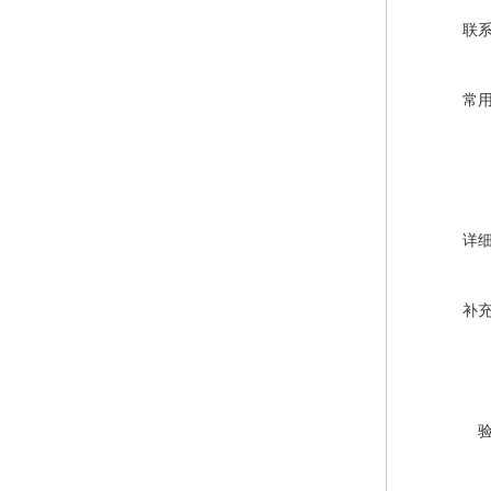
联
常
详
补