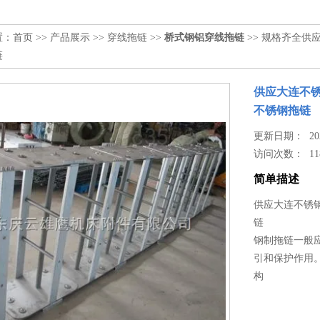
置：
首页
>>
产品展示
>>
穿线拖链
>>
桥式钢铝穿线拖链
>> 规格齐全
链
供应大连不
不锈钢拖链
更新日期： 2023
访问次数：
11
简单描述
供应大连不锈
链
钢制拖链一般
引和保护作用
构