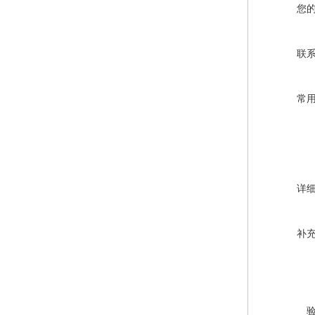
您
联
常
详
补