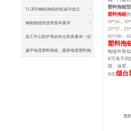
塑料拖链型
TL系列钢铝拖链的组成与优点
塑料拖链
的
10*10，10
钢制拖链的使用基本要求
25*57，25
45*100，4
加工中心防护罩的价位和质量有一定
塑料拖
的关系
扁平电缆塑料拖链，圆形电缆塑料拖
拖链外形似
R可有不同
链
缆、油管、
烟台
供应
您