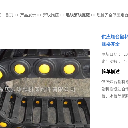
置：
首页
>>
产品展示
>>
穿线拖链
>>
电线穿线拖链
>> 规格齐全供应
供应烟台塑
规格齐全
更新日期： 2023
访问次数：
14
简单描述
供应烟台塑料
塑料拖链适合
管、水管等起