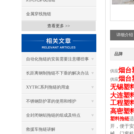
金属穿线拖链
查看更多 >>
详细介绍
品牌
自动化拖链的安装需要注意哪些事
烟台
供应
项？
长距离钢制拖链不下垂的解决办法
烟台
供应
无锡塑
XYTRC系列拖链的用途
大连塑
不锈钢防护罩的使用和维护
工程塑
高密塑
全封闭钢铝拖链的组成及特点
塑料拖链
适
开，便于安
救援车拖链讲解
械、门窗机