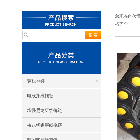
您现在的位
格齐全
穿线拖链
电线穿线拖链
增强尼龙穿线拖链
桥式钢铝穿线拖链
封闭式穿线拖链