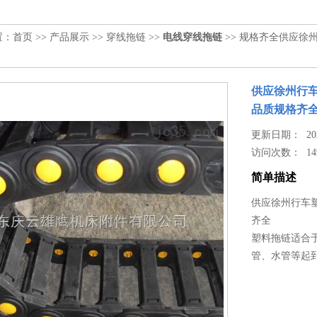
置：
首页
>>
产品展示
>>
穿线拖链
>>
电线穿线拖链
>> 规格齐全供应
供应徐州行
品质规格齐
更新日期： 2023
访问次数：
14
简单描述
供应徐州行车
齐全
塑料拖链适合
管、水管等起