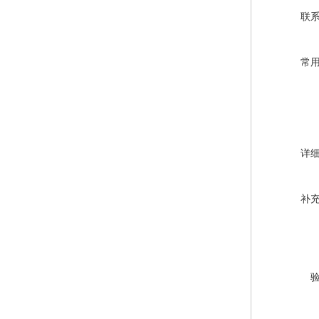
联
常
详
补