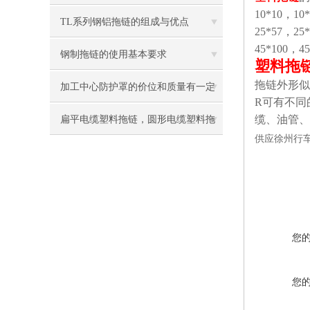
10*10，10
TL系列钢铝拖链的组成与优点
25*57，25
45*100，4
钢制拖链的使用基本要求
塑料拖
拖链外形似
加工中心防护罩的价位和质量有一定
R可有不同
的关系
缆、油管、
扁平电缆塑料拖链，圆形电缆塑料拖
供应徐州行
链
您
您