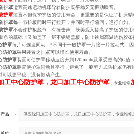
防护罩
适宜高速运动机床导轨防护既平稳又无振动噪音。
防护罩
装置不但保护护板的使用寿命，更重要的是保证了机床精
防护罩
每一节护板同时平行拉开，并同时平行缩回，运行自如。
防护罩
不会使护板脱节，有撞击声，既美观又提高了护板的使用
胶条的基础上又加盖了一层不锈钢盖板，防止铁屑高温烧伤胶
心护罩
每片可连发同动，*不同于一般护罩一片接一片拉动式，
心防护罩
采用装置之护罩可以增长使用寿命。
心防护罩
装置可使护罩移动速度升到120m/min及承受更高的G值
心防护罩
装置使护罩同动且平行（避免了一般剪力式防护罩仍有
时可以更平稳，没有振动产生。
加工中心防护罩，龙口加工中心防护罩
，专业维修
产品：
的单位：