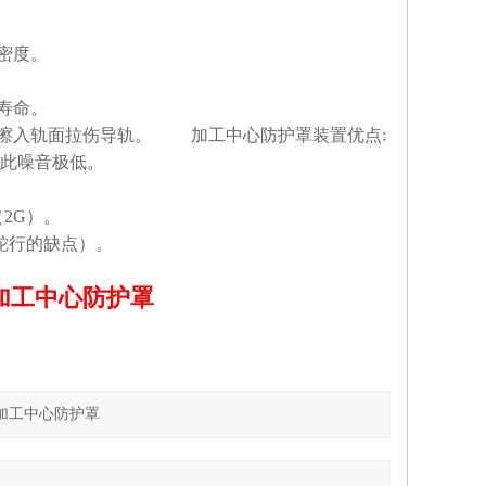
密度。
寿命。
条擦入轨面拉伤导轨。 加工中心防护罩装置优点:
因此噪音极低。
（2G）。
蛇行的缺点）。
加工中心防护罩