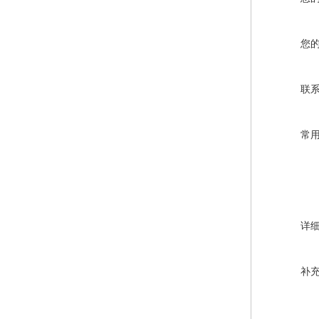
您
联
常
详
补