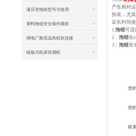
产生相对运
液压管拖链型号与使用
拆装，尤其
证长时间使
塑料拖链安全操作规程
1.
拖链
可适
2
．
拖链
在
锂电厂耐高温风机软连接
3
．
拖链
安
链板式机床排屑机
您
您
联