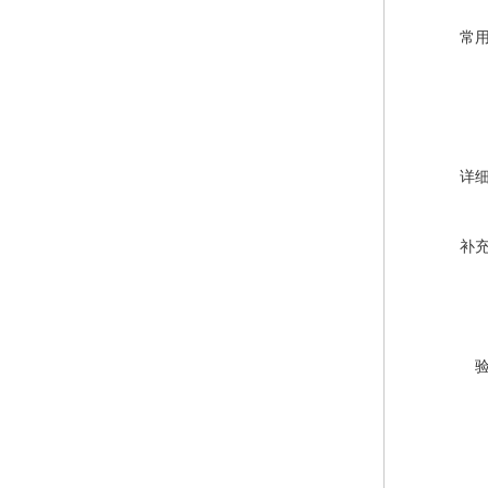
常
详
补