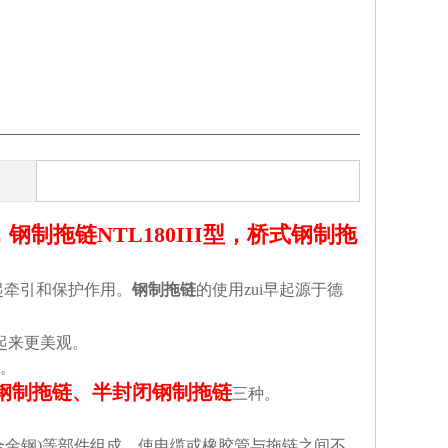
，钢制拖链NTL180III型，桥式钢制拖
起牵引和保护作用。
钢制拖链
的使用zui早起源于德
起来更美观。
。
钢制拖链、半封闭钢制拖链
三种。
(合金钢)等部件组成，使电缆或橡胶管与拖链之间不