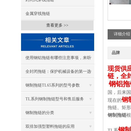
金属穿线拖链
查看更多 >>
详细介绍
品牌
使用钢铝拖链有哪些注意事项，来听
现货供应
听钢铝拖链厂家怎么说！
全封闭拖链：保护机械设备的第一选
链，全
钢铝拖
择
钢制拖链TL65系列的型号参数
国，后来国
钢
TL系列钢制拖链型号和售后服务
现在的
拖链、矩形
钢制拖链的分类
钢制拖链
根
双排加强型塑料拖链的应用
钢制
TL
系