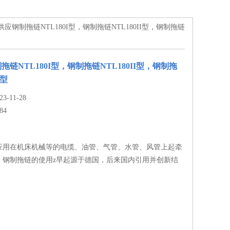
货供应钢制拖链NTL180I型，钢制拖链NTL180II型，钢制拖链
链NTL180I型，钢制拖链NTL180II型，钢制拖
I型
-11-28
84
应用在机床机械等的电缆、油管、气管、水管、风管上起牵
。钢制拖链的使用z早起源于德国，后来国内引用并创新结