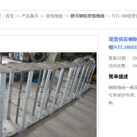
置：
首页
>>
产品展示
>>
穿线拖链
>>
桥式钢铝穿线拖链
>> NTL180现
现货供应钢制拖
链NTL180II
更新日期： 2023
访问次数：
10
简单描述
钢制拖链一般
引和保护作用
构