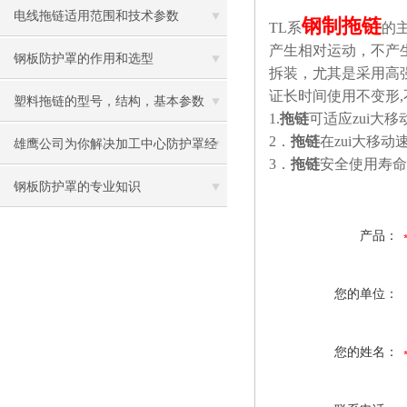
电线拖链适用范围和技术参数
钢制拖链
TL
系
的
产生相对运动，不产
钢板防护罩的作用和选型
拆装，尤其是采用高
证长时间使用不变形,
塑料拖链的型号，结构，基本参数
1.
拖链
可适应zui大移
2
．
拖链
在zui大移
雄鹰公司为你解决加工中心防护罩经
3
．
拖链
安全使用寿命不
常脱节的问题
钢板防护罩的专业知识
产品：
您的单位：
您的姓名：