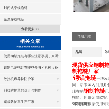
封闭式穿线拖链
金属穿线拖链
查看更多 >>
详细介绍
品牌
雄
使用钢铝拖链有哪些注意事项，来听
现货供应钢制拖链
听钢铝拖链厂家怎么说！
钢制电缆拖链在哪些领域和机械设备
制拖链厂家
钢铝拖链
一般应
中有广泛应用？
数控机床导轨防护罩
国，后来国内引用并
钢制拖链
斜拉防护罩的设计与制作
现在的
已
拖链、矩形金属软管
钢板防护罩生产厂家
钢制拖链
根据使用环