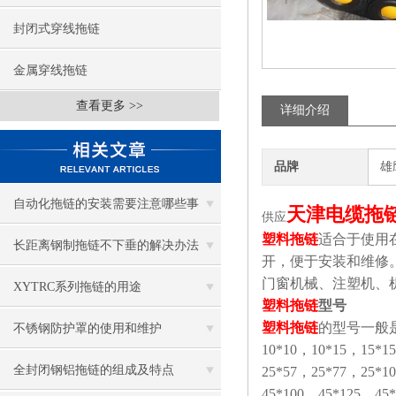
封闭式穿线拖链
金属穿线拖链
查看更多 >>
详细介绍
品牌
雄
自动化拖链的安装需要注意哪些事
天津电缆拖
供应
塑料拖链
适合于使用
项？
长距离钢制拖链不下垂的解决办法
开，便于安装和维修
门窗机械、注塑机、
XYTRC系列拖链的用途
塑料拖链
型号
塑料拖链
的型号一般
不锈钢防护罩的使用和维护
10*10，10*15，15*1
全封闭钢铝拖链的组成及特点
25*57，25*77，25*1
45*100，45*125，45