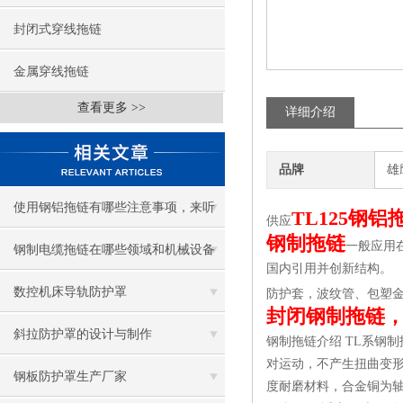
封闭式穿线拖链
金属穿线拖链
查看更多 >>
详细介绍
品牌
雄
使用钢铝拖链有哪些注意事项，来听
TL125钢铝
供应
钢制拖链
一般应用
听钢铝拖链厂家怎么说！
钢制电缆拖链在哪些领域和机械设备
国内引用并创新结构
中有广泛应用？
数控机床导轨防护罩
防护套，波纹管、包塑
封闭钢制拖链
斜拉防护罩的设计与制作
钢制拖链介绍
TL
系钢制
对运动，不产生扭曲变
钢板防护罩生产厂家
度耐磨材料，合金铜为