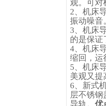
观。可对
2
、机床
振动噪音
3
、机床
的是保证
4
、机床
缩回，运
5
、机床
美观又提
6
、新式
层不锈钢
导轨。
优