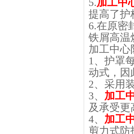
5.
加工中
提高了护
6.
在原密
铁屑高
加工中心
1
、护罩
动式，因
2
、采用
3
、
加工
及承受更
4
、
加工
剪力式防