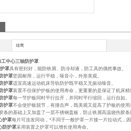
雄鹰
5加工中心三轴防护罩
护罩
具有密封好，能防铁屑、防冷却液，防工具的偶然事故。
防护罩
坚固耐用，运行平稳，噪音小，外形美观。
防护罩
适宜高速运动机床导轨防护既平稳又无振动噪音。
防护罩
装置不但保护护板的使用寿命，更重要的是保证了机床精
防护罩
每一节护板同时平行拉开，并同时平行缩回，运行自如。
防护罩
不会使护板脱节，有撞击声，既美观又提高了护板的使用
胶条的基础上又加盖了一层不锈钢盖板，防止铁屑高温烧伤胶
心护罩
每片可连发同动，*不同于一般护罩一片接一片拉动式，
心防护罩
采用装置之护罩可以增长使用寿命。