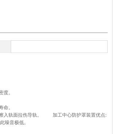
密度。
寿命。
条擦入轨面拉伤导轨。 加工中心防护罩装置优点:
因此噪音极低。