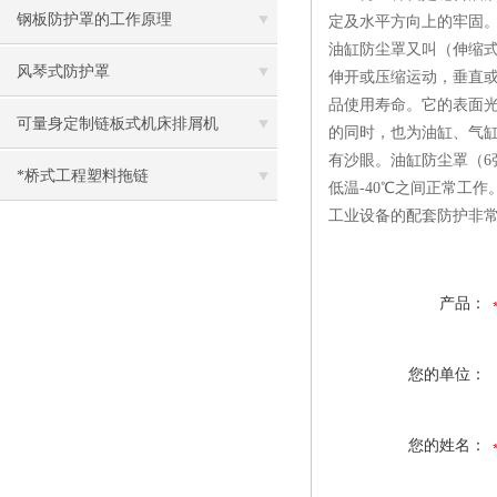
钢板防护罩的工作原理
定及水平方向上的牢固
油缸防尘罩又叫（伸缩
风琴式防护罩
伸开或压缩运动，垂直
品使用寿命。它的表面
可量身定制链板式机床排屑机
的同时，也为油缸、气
有沙眼。油缸防尘罩（6
*桥式工程塑料拖链
低温-40℃之间正常工作
工业设备的配套防护非
产品：
您的单位：
您的姓名：