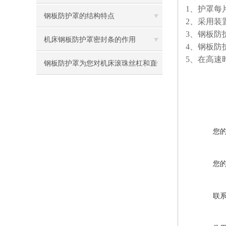
1
、护罩每
稳定
钢板防护罩的结构特点
2
、采用装
3
、钢板防护
机床钢板防护罩密封条的作用
4
、钢板防
5
、在高速
钢板防护罩为您对机床滚珠丝杠和直
线导轨的精密度担心排忧解难
您
您
联