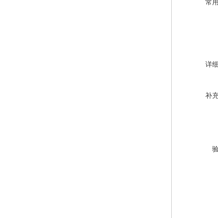
常
详
补