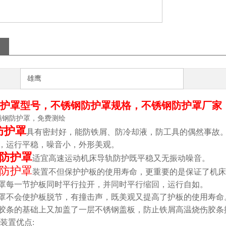
雄鹰
护罩型号，不锈钢防护罩规格，不锈钢防护罩厂家
锈钢防护罩，免费测绘
防护罩
具有密封好，能防铁屑、防冷却液，防工具的偶然事故
，运行平稳，噪音小，外形美观。
防护罩
适宜高速运动机床导轨防护既平稳又无振动噪音。
防护罩
装置不但保护护板的使用寿命，更重要的是保证了机床
罩每一节护板同时平行拉开，并同时平行缩回，运行自如。
罩不会使护板脱节，有撞击声，既美观又提高了护板的使用寿命
胶条的基础上又加盖了一层不锈钢盖板，防止铁屑高温烧伤胶条
装置优点: