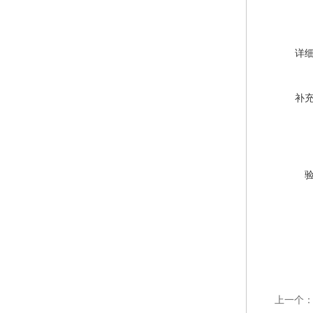
详
补
上一个