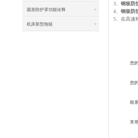
3
、
钢板防
圆形防护罩功能诠释
4
、
钢板防
5
、在高速
机床新型拖链
您
您
联
常