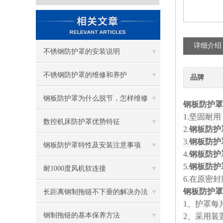
详细介绍
不锈钢防护罩的安装说明
不锈钢防护罩的维修和养护
品牌
钢板防护罩为什么脱节，怎样维修
钢板防护罩
1.
坚固耐用
数控机床防护罩优势特征
2.
钢板防护
3.
钢板防护
钢板防护罩特性及安装注意事项
4.
钢板防护
5.
钢板防护
耐1000度风机软连接
6.
在原密封
钢板防护罩
长距离钢制拖链不下垂的解决办法
1
、护罩每
钢制拖链的基本保养方法
2
、采用装