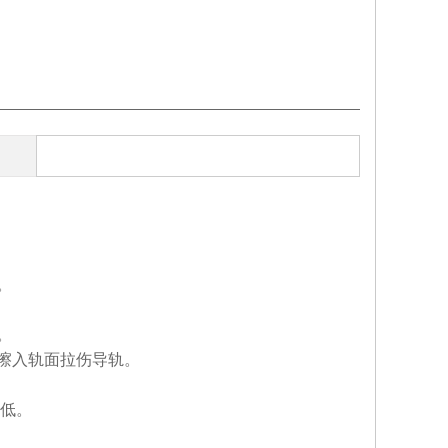
。
。
擦入轨面拉伤导轨。
极低。