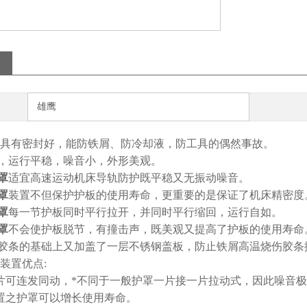
雄鹰
具有密封好，能防铁屑、防冷却液，防工具的偶然事故。
，运行平稳，噪音小，外形美观。
罩
适宜高速运动机床导轨防护既平稳又无振动噪音。
罩
装置不但保护护板的使用寿命，更重要的是保证了机床精密度
罩
每一节护板同时平行拉开，并同时平行缩回，运行自如。
罩
不会使护板脱节，有撞击声，既美观又提高了护板的使用寿命
胶条的基础上又加盖了一层不锈钢盖板，防止铁屑高温烧伤胶条
装置优点:
片可连发同动，*不同于一般护罩一片接一片拉动式，因此噪音
置之护罩可以增长使用寿命。