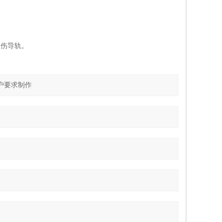
面拉伤导轨。