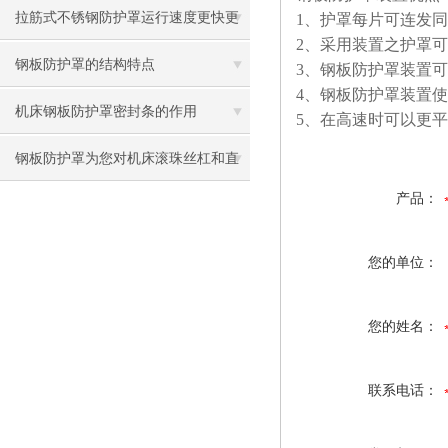
拉筋式不锈钢防护罩运行速度更快更
1
、护罩每片可连发同
2
、采用装置之护罩可
稳定
钢板防护罩的结构特点
3
、钢板防护罩装置可使
4
、钢板防护罩装置使
机床钢板防护罩密封条的作用
5
、在高速时可以更平
钢板防护罩为您对机床滚珠丝杠和直
产品：
线导轨的精密度担心排忧解难
您的单位：
您的姓名：
联系电话：