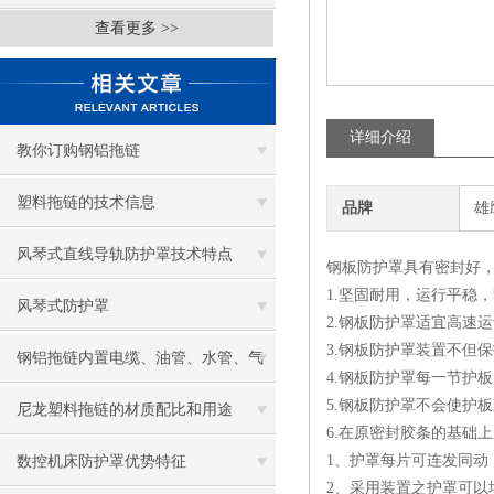
查看更多 >>
详细介绍
教你订购钢铝拖链
塑料拖链的技术信息
品牌
雄
风琴式直线导轨防护罩技术特点
钢板防护罩具有密封好
1.坚固耐用，运行平稳
风琴式防护罩
2.钢板防护罩适宜高速
3.钢板防护罩装置不但
钢铝拖链内置电缆、油管、水管、气
4.钢板防护罩每一节护
5.钢板防护罩不会使护
管的放置原则
尼龙塑料拖链的材质配比和用途
6.在原密封胶条的基
1、护罩每片可连发同动
数控机床防护罩优势特征
2、采用装置之护罩可以