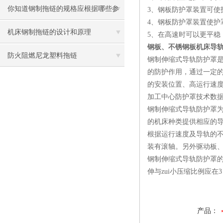
你知道钢制拖链的规格应根据哪些参
3、钢板防护罩装置可使护
4、钢板防护罩装置使护
数确定吗？
机床钢制拖链的设计和原理
5、在高速时可以更平稳
钢板、不锈钢板机床导
防火阻燃尼龙塑料拖链
钢制伸缩式导轨防护罩
的防护作用，通过一定
的安装位置、高运行速
加工中心防护罩技术数
钢制伸缩式导轨防护罩为
的机床种类提供相应的
根据运行速度及导轨的不同
装有滚轴。另外驱动板
钢制伸缩式导轨防护罩的
伸与zui小压缩比例应在3
产品：