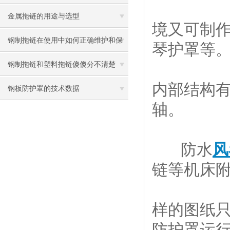
景
金属拖链的用途与选型
境又可制作
钢制拖链在使用中如何正确维护和保
琴护罩等
养
钢制拖链和塑料拖链傻傻分不清楚
内部结构
钢板防护罩的技术数据
轴。
防水
风
链等机床
样的图纸
防护罩运