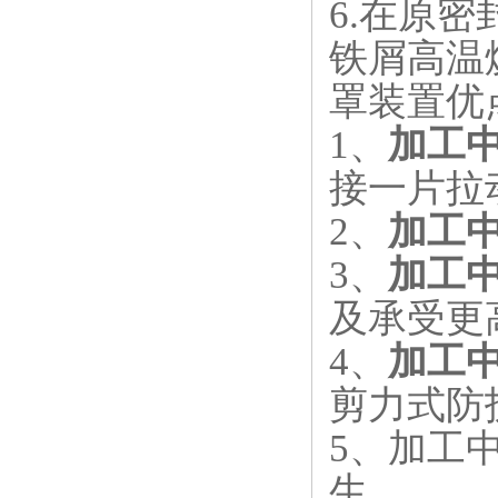
6.
在原密
铁屑高温
罩装置优
1
、
加工
接一片拉
2
、
加工
3
、
加工
及承受更
4
、
加工
剪力式防
5
、加工
生。