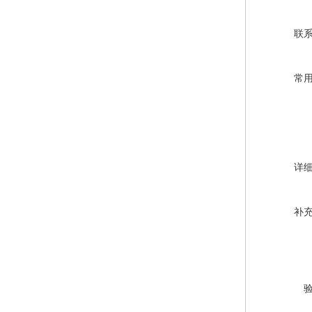
联
常
详
补