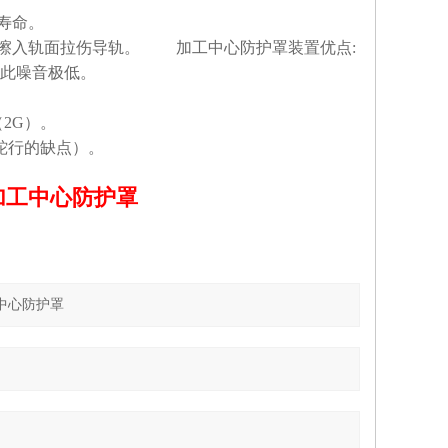
寿命。
条擦入轨面拉伤导轨。 加工中心防护罩装置优点:
因此噪音极低。
（2G）。
蛇行的缺点）。
加工中心防护罩