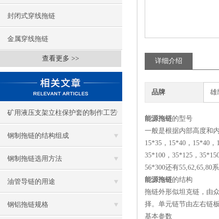
封闭式穿线拖链
金属穿线拖链
查看更多 >>
详细介绍
品牌
雄
矿用液压支架立柱保护套的制作工艺
能源拖链
的型号
一般是根据内部高度和内部宽
钢制拖链的结构组成
15*35，15*40，15*40，
35*100，35*125，35*1
钢制拖链选用方法
56*300还有55,62,65,
能源拖链
的结构
油管导链的用途
拖链外形似坦克链，由
择。单元链节由左右链
钢铝拖链规格
基本参数