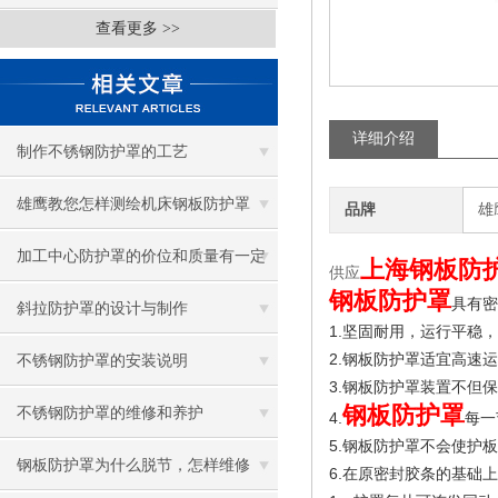
查看更多 >>
详细介绍
制作不锈钢防护罩的工艺
雄鹰教您怎样测绘机床钢板防护罩
品牌
雄
加工中心防护罩的价位和质量有一定
上海钢板防
供应
钢板防护罩
具有密
的关系
斜拉防护罩的设计与制作
1.
坚固耐用，运行平稳，
2.
钢板防护罩适宜高速运
不锈钢防护罩的安装说明
3.
钢板防护罩装置不但保
钢板防护罩
不锈钢防护罩的维修和养护
4.
每一
5.
钢板防护罩不会使护板
钢板防护罩为什么脱节，怎样维修
6.
在原密封胶条的基础上